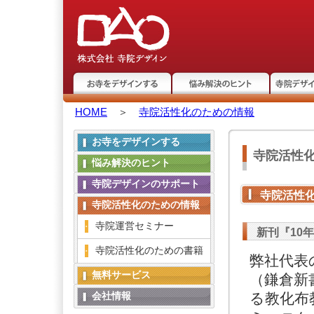
お寺をデザインする
悩み解決のヒント
寺院デザ
HOME
＞
寺院活性化のための情報
ト
お寺をデザインする
寺院活性
悩み解決のヒント
寺院デザインのサポート
寺院活性
寺院活性化のための情報
寺院運営セミナー
新刊『10
寺院活性化のための書籍
弊社代表
無料サービス
（鎌倉新
会社情報
る教化布