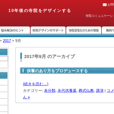
お問
10年後の寺院をデザインする
寺院コミュニケーシ
み解決のヒント
寺院デザインのサポー
寺院活性化のための情
無料サ
>
2017
> 9月
ト
報
2017年9月 のアーカイブ
供養のあり方をプロデュースする
(続きを読む…)
カテゴリー:
未分類
,
永代供養墓
,
葬式仏教
,
講演
|
コ
ん »