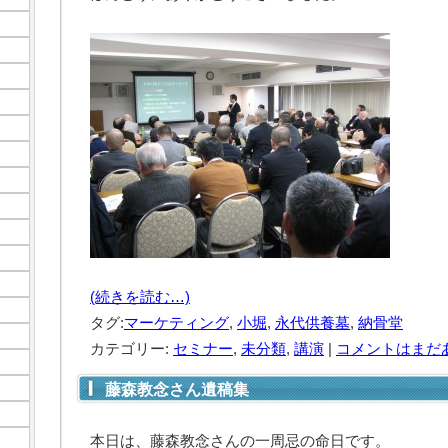
(続きを読む…)
タグ:
マーケティング
,
小堀
,
永代供養墓
,
納骨堂
カテゴリー:
セミナー
,
未分類
,
講演
|
コメントはまだあ
藤森教念さん遺稿集
本日は、藤森教念さんの一周忌の命日です。