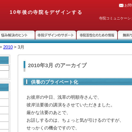
お問
10年後の寺院をデザインする
寺院コミュニケーシ
み解決のヒント
寺院デザインのサポー
寺院活性化のための情
無料サ
>
2010
> 3月
ト
報
2010年3月 のアーカイブ
供養のプライベート化
お彼岸の中日、浅草の明順寺さんで、
彼岸法要後の講演をさせていただきました。
厳かな法要のあとで、
お話しするのは、ちょっと気が引けるのですが、
せっかくの機会ですので、