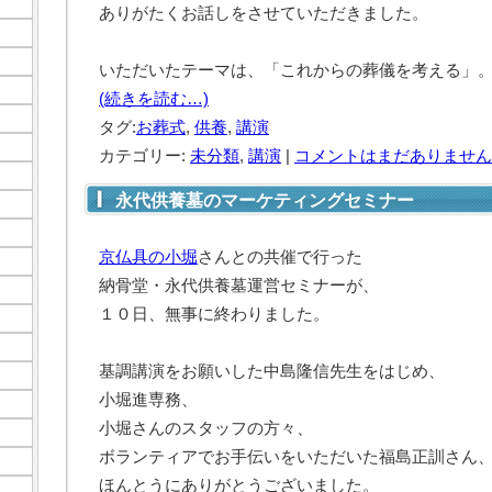
ありがたくお話しをさせていただきました。
いただいたテーマは、「これからの葬儀を考える」
(続きを読む…)
タグ:
お葬式
,
供養
,
講演
カテゴリー:
未分類
,
講演
|
コメントはまだありません 
永代供養墓のマーケティングセミナー
京仏具の小堀
さんとの共催で行った
納骨堂・永代供養墓運営セミナーが、
１０日、無事に終わりました。
基調講演をお願いした中島隆信先生をはじめ、
小堀進専務、
小堀さんのスタッフの方々、
ボランティアでお手伝いをいただいた福島正訓さん
ほんとうにありがとうございました。