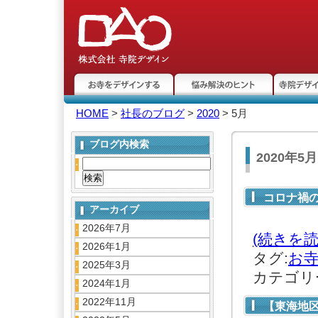
お寺をデザインする
悩み解決のヒント
寺院デザ
HOME
>
社長のブログ
>
2020
> 5月
ト
ブログ内検索
2020年5
コロナ禍
アーカイブ
2026年7月
(続きを読
2026年1月
タグ:
お
2025年3月
カテゴリ
2024年1月
2022年11月
【東海地