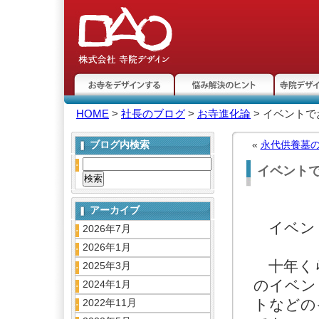
お寺をデザインする
悩み解決のヒント
寺院デザ
HOME
>
社長のブログ
>
お寺進化論
> イベント
ト
ブログ内検索
«
永代供養墓
イベント
アーカイブ
イベント
2026年7月
2026年1月
十年くら
2025年3月
のイベン
2024年1月
トなどの
2022年11月