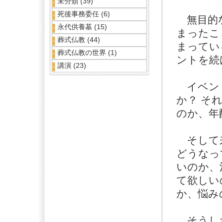
未分類
(39)
死後事務委任
(6)
無目的な
永代供養墓
(15)
まったこ
葬式仏教
(44)
まってい
葬式仏教の世界
(1)
ントを続
講演
(23)
イベント
か？ そ
のか、年
そして来
どうなっ
いのか、
て欲しい
か、悩み
そうした